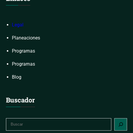
Legal
Planeaciones
Programas
Programas
Blog
Buscador
S
e