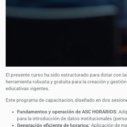
El presente curso ha sido estructurado para dotar con la
herramienta robusta y gratuita para la creación y gestión
educativas vigentes.
Este programa de capacitación, diseñado en dos sesiones
Fundamentos y operación de ASC HORARIOS:
Adqu
para la introducción de datos institucionales (perso
Generación eficiente de horarios:
Aplicación de me